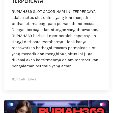
TERPERCAYA
RUPIAH369 SLOT GACOR HARI INI TERPERCAYA
adalah situs slot online yang kini menjadi
pilihan utama bagi para pemain di Indonesia.
Dengan berbagai keuntungan yang ditawarkan,
RUPIAH369 berhasil memperoleh kepercayaan
tinggi dari para membernya. Tidak hanya
menawarkan berbagai macam permainan slot
yang menarik dan menghibur, situs ini juga
dikenal akan komitmennya dalam memberikan
pengalaman bermain yang aman…
Mihawk Eyes