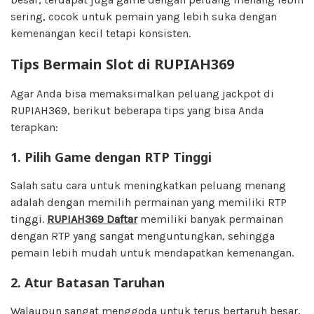
sering, cocok untuk pemain yang lebih suka dengan
kemenangan kecil tetapi konsisten.
Tips Bermain Slot di RUPIAH369
Agar Anda bisa memaksimalkan peluang jackpot di
RUPIAH369, berikut beberapa tips yang bisa Anda
terapkan:
1. Pilih Game dengan RTP Tinggi
Salah satu cara untuk meningkatkan peluang menang
adalah dengan memilih permainan yang memiliki RTP
tinggi.
RUPIAH369 Daftar
memiliki banyak permainan
dengan RTP yang sangat menguntungkan, sehingga
pemain lebih mudah untuk mendapatkan kemenangan.
2. Atur Batasan Taruhan
Walaupun sangat menggoda untuk terus bertaruh besar,