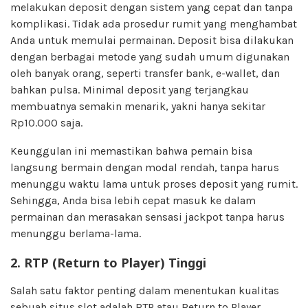
melakukan deposit dengan sistem yang cepat dan tanpa
komplikasi. Tidak ada prosedur rumit yang menghambat
Anda untuk memulai permainan. Deposit bisa dilakukan
dengan berbagai metode yang sudah umum digunakan
oleh banyak orang, seperti transfer bank, e-wallet, dan
bahkan pulsa. Minimal deposit yang terjangkau
membuatnya semakin menarik, yakni hanya sekitar
Rp10.000 saja.
Keunggulan ini memastikan bahwa pemain bisa
langsung bermain dengan modal rendah, tanpa harus
menunggu waktu lama untuk proses deposit yang rumit.
Sehingga, Anda bisa lebih cepat masuk ke dalam
permainan dan merasakan sensasi jackpot tanpa harus
menunggu berlama-lama.
2. RTP (Return to Player) Tinggi
Salah satu faktor penting dalam menentukan kualitas
sebuah situs slot adalah RTP atau Return to Player.