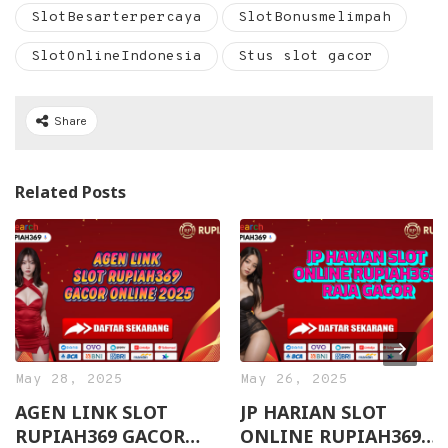
SlotBesarterpercaya
SlotBonusmelimpah
SlotOnlineIndonesia
Stus slot gacor
Share
Related Posts
May 28, 2025
May 26, 2025
AGEN LINK SLOT
JP HARIAN SLOT
RUPIAH369 GACOR
ONLINE RUPIAH369