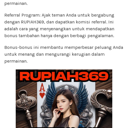
permainan.
Referral Program: Ajak teman Anda untuk bergabung
dengan RUPIAH369, dan dapatkan komisi referral. Ini
adalah cara yang menyenangkan untuk mendapatkan
bonus tambahan hanya dengan berbagi pengalaman.
Bonus-bonus ini membantu memperbesar peluang Anda
untuk menang dan mengurangi kerugian dalam
permainan.