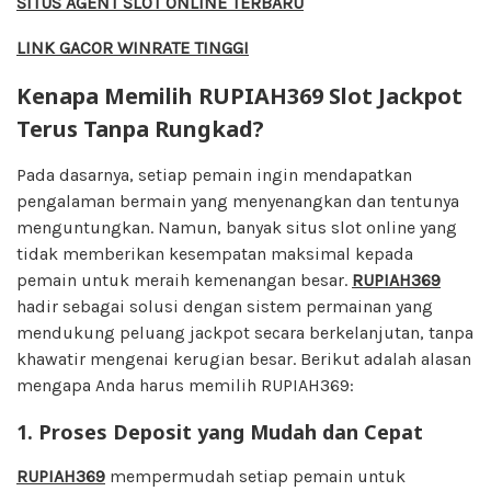
SITUS AGENT SLOT ONLINE TERBARU
LINK GACOR WINRATE TINGGI
Kenapa Memilih RUPIAH369 Slot Jackpot
Terus Tanpa Rungkad?
Pada dasarnya, setiap pemain ingin mendapatkan
pengalaman bermain yang menyenangkan dan tentunya
menguntungkan. Namun, banyak situs slot online yang
tidak memberikan kesempatan maksimal kepada
pemain untuk meraih kemenangan besar.
RUPIAH369
hadir sebagai solusi dengan sistem permainan yang
mendukung peluang jackpot secara berkelanjutan, tanpa
khawatir mengenai kerugian besar. Berikut adalah alasan
mengapa Anda harus memilih RUPIAH369:
1. Proses Deposit yang Mudah dan Cepat
RUPIAH369
mempermudah setiap pemain untuk