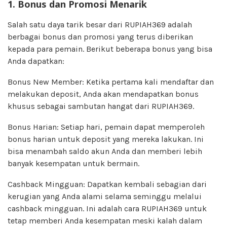
1. Bonus dan Promosi Menarik
Salah satu daya tarik besar dari RUPIAH369 adalah
berbagai bonus dan promosi yang terus diberikan
kepada para pemain. Berikut beberapa bonus yang bisa
Anda dapatkan:
Bonus New Member: Ketika pertama kali mendaftar dan
melakukan deposit, Anda akan mendapatkan bonus
khusus sebagai sambutan hangat dari RUPIAH369.
Bonus Harian: Setiap hari, pemain dapat memperoleh
bonus harian untuk deposit yang mereka lakukan. Ini
bisa menambah saldo akun Anda dan memberi lebih
banyak kesempatan untuk bermain.
Cashback Mingguan: Dapatkan kembali sebagian dari
kerugian yang Anda alami selama seminggu melalui
cashback mingguan. Ini adalah cara RUPIAH369 untuk
tetap memberi Anda kesempatan meski kalah dalam