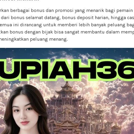
kan berbagai bonus dan promosi yang menarik bagi pemai
 dari bonus selamat datang, bonus deposit harian, hingga ca
, semua ini dirancang untuk memberi lebih banyak peluang b
kan bonus dengan bijak bisa sangat membantu dalam mem
meningkatkan peluang menang.