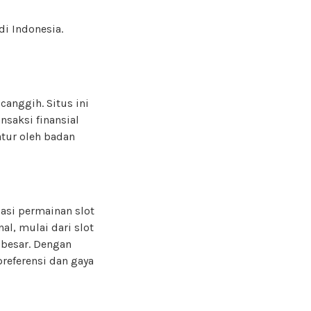
i Indonesia.
:
nggih. Situs ini
saksi finansial
atur oleh badan
asi permainan slot
al, mulai dari slot
 besar. Dengan
referensi dan gaya