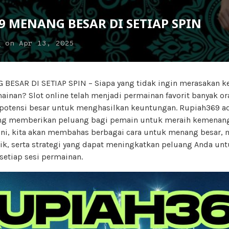
9 MENANG BESAR DI SETIAP SPIN
s
on
Apr 13, 2025
ESAR DI SETIAP SPIN – Siapa yang tidak ingin merasakan k
ainan? Slot online telah menjadi permainan favorit banyak or
potensi besar untuk menghasilkan keuntungan. Rupiah369 ad
ang memberikan peluang bagi pemain untuk meraih kemenanga
l ini, kita akan membahas berbagai cara untuk menang besar
aik, serta strategi yang dapat meningkatkan peluang Anda un
setiap sesi permainan.