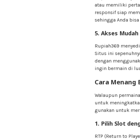
atau memiliki perta
responsif siap mem
sehingga Anda bisa
5. Akses Mudah
Rupiah369 menyedi
Situs ini sepenuhny
dengan menggunakan
ingin bermain di lu
Cara Menang B
Walaupun permainan 
untuk meningkatkan
gunakan untuk mer
1. Pilih Slot de
RTP (Return to Play