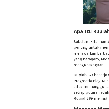
Apa Itu Rupia
Sebelum kita memba
penting untuk mema
menawarkan berbaga
yang beragam, And
menguntungkan.
Rupiah369 bekerja 
Pragmatic Play, Mic
situs ini mengguna
setiap putaran ada
Rupiah369 menjadi p
Mengapa Memil