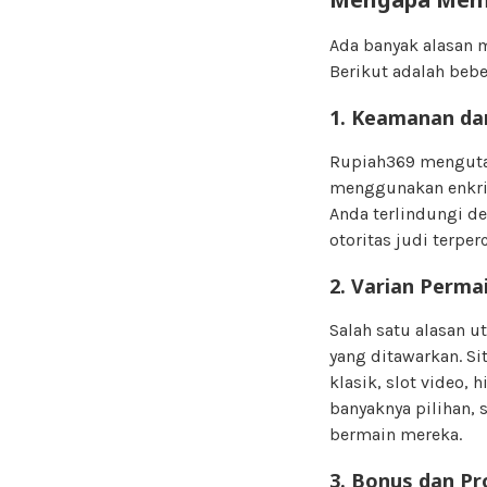
Ada banyak alasan
Berikut adalah bebe
1. Keamanan da
Rupiah369 mengutam
menggunakan enkrip
Anda terlindungi de
otoritas judi terp
2. Varian Perma
Salah satu alasan 
yang ditawarkan. Si
klasik, slot video,
banyaknya pilihan,
bermain mereka.
3. Bonus dan P