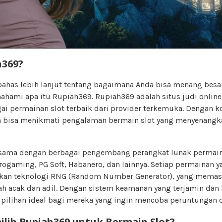
h369?
has lebih lanjut tentang bagaimana Anda bisa menang besar 
hami apa itu Rupiah369. Rupiah369 adalah situs judi online
i permainan slot terbaik dari provider terkemuka. Dengan k
a bisa menikmati pengalaman bermain slot yang menyenangk
sama dengan berbagai pengembang perangkat lunak permaina
rogaming, PG Soft, Habanero, dan lainnya. Setiap permainan y
kan teknologi RNG (Random Number Generator), yang memast
lah acak dan adil. Dengan sistem keamanan yang terjamin da
ilihan ideal bagi mereka yang ingin mencoba peruntungan di
ih Rupiah369 untuk Bermain Slot?