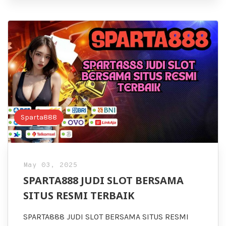
Sparta888
May 03, 2025
SPARTA888 JUDI SLOT BERSAMA
SITUS RESMI TERBAIK
SPARTA888 JUDI SLOT BERSAMA SITUS RESMI