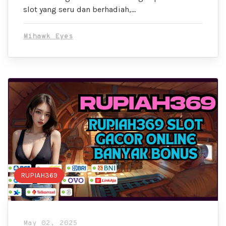
slot yang seru dan berhadiah,…
Mihawk Eyes
RUPIAH369
May 02, 2025