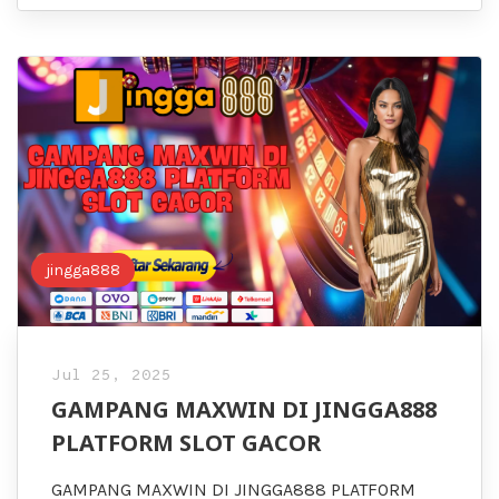
jingga888
Jul 25, 2025
GAMPANG MAXWIN DI JINGGA888
PLATFORM SLOT GACOR
GAMPANG MAXWIN DI JINGGA888 PLATFORM