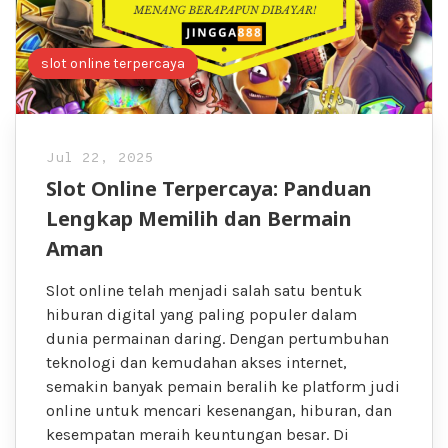
slot online terpercaya
Jul 22, 2025
Slot Online Terpercaya: Panduan
Lengkap Memilih dan Bermain
Aman
Slot online telah menjadi salah satu bentuk
hiburan digital yang paling populer dalam
dunia permainan daring. Dengan pertumbuhan
teknologi dan kemudahan akses internet,
semakin banyak pemain beralih ke platform judi
online untuk mencari kesenangan, hiburan, dan
kesempatan meraih keuntungan besar. Di