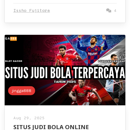
Issho Fujitora
4
jingga888
Aug 29, 2025
SITUS JUDI BOLA ONLINE