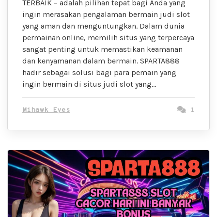
TERBAIK – adalah pilihan tepat bagi Anda yang
ingin merasakan pengalaman bermain judi slot
yang aman dan menguntungkan. Dalam dunia
permainan online, memilih situs yang terpercaya
sangat penting untuk memastikan keamanan
dan kenyamanan dalam bermain. SPARTA888
hadir sebagai solusi bagi para pemain yang
ingin bermain di situs judi slot yang…
Mihawk Eyes
1