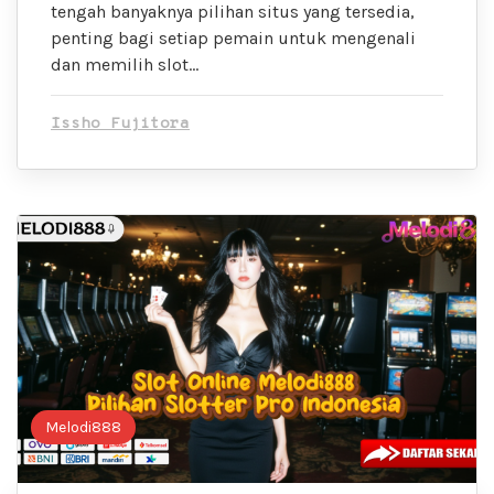
tengah banyaknya pilihan situs yang tersedia,
penting bagi setiap pemain untuk mengenali
dan memilih slot…
Issho Fujitora
Melodi888