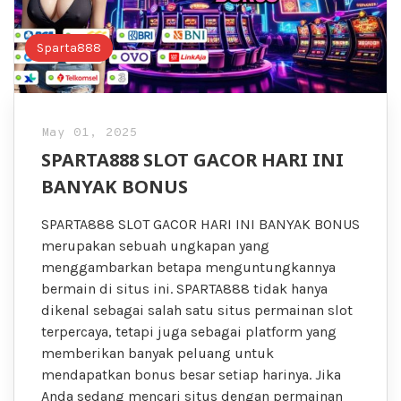
Sparta888
May 01, 2025
SPARTA888 SLOT GACOR HARI INI
BANYAK BONUS
SPARTA888 SLOT GACOR HARI INI BANYAK BONUS
merupakan sebuah ungkapan yang
menggambarkan betapa menguntungkannya
bermain di situs ini. SPARTA888 tidak hanya
dikenal sebagai salah satu situs permainan slot
terpercaya, tetapi juga sebagai platform yang
memberikan banyak peluang untuk
mendapatkan bonus besar setiap harinya. Jika
Anda sedang mencari situs dengan permainan