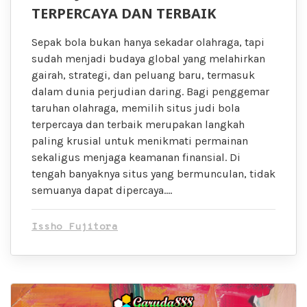
TERPERCAYA DAN TERBAIK
Sepak bola bukan hanya sekadar olahraga, tapi
sudah menjadi budaya global yang melahirkan
gairah, strategi, dan peluang baru, termasuk
dalam dunia perjudian daring. Bagi penggemar
taruhan olahraga, memilih situs judi bola
terpercaya dan terbaik merupakan langkah
paling krusial untuk menikmati permainan
sekaligus menjaga keamanan finansial. Di
tengah banyaknya situs yang bermunculan, tidak
semuanya dapat dipercaya….
Issho Fujitora