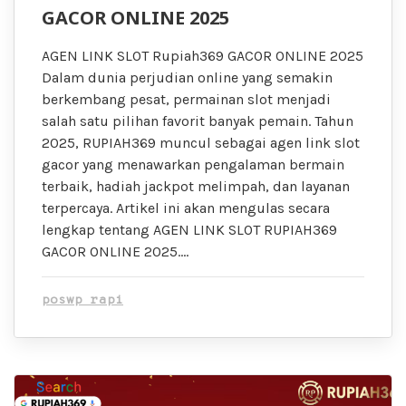
GACOR ONLINE 2025
AGEN LINK SLOT Rupiah369 GACOR ONLINE 2025
Dalam dunia perjudian online yang semakin
berkembang pesat, permainan slot menjadi
salah satu pilihan favorit banyak pemain. Tahun
2025, RUPIAH369 muncul sebagai agen link slot
gacor yang menawarkan pengalaman bermain
terbaik, hadiah jackpot melimpah, dan layanan
terpercaya. Artikel ini akan mengulas secara
lengkap tentang AGEN LINK SLOT RUPIAH369
GACOR ONLINE 2025….
poswp rapi