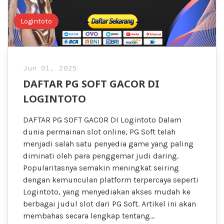
Logintoto
Jun 01, 2025
DAFTAR PG SOFT GACOR DI
LOGINTOTO
DAFTAR PG SOFT GACOR DI Logintoto Dalam
dunia permainan slot online, PG Soft telah
menjadi salah satu penyedia game yang paling
diminati oleh para penggemar judi daring.
Popularitasnya semakin meningkat seiring
dengan kemunculan platform terpercaya seperti
Logintoto, yang menyediakan akses mudah ke
berbagai judul slot dari PG Soft. Artikel ini akan
membahas secara lengkap tentang…