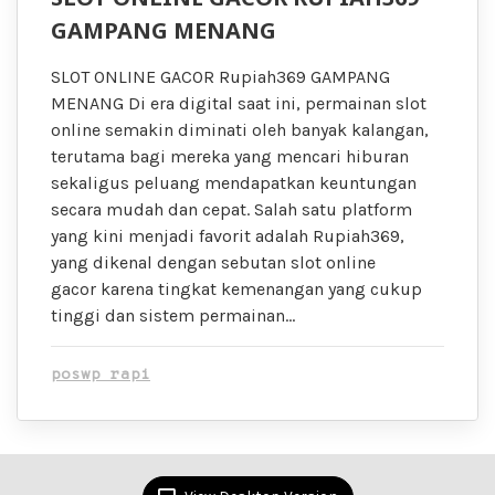
GAMPANG MENANG
SLOT ONLINE GACOR Rupiah369 GAMPANG
MENANG Di era digital saat ini, permainan slot
online semakin diminati oleh banyak kalangan,
terutama bagi mereka yang mencari hiburan
sekaligus peluang mendapatkan keuntungan
secara mudah dan cepat. Salah satu platform
yang kini menjadi favorit adalah Rupiah369,
yang dikenal dengan sebutan slot online
gacor karena tingkat kemenangan yang cukup
tinggi dan sistem permainan…
poswp rapi