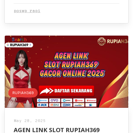
poswp rapi
RUPIAH369
May 28, 2025
AGEN LINK SLOT RUPIAH369