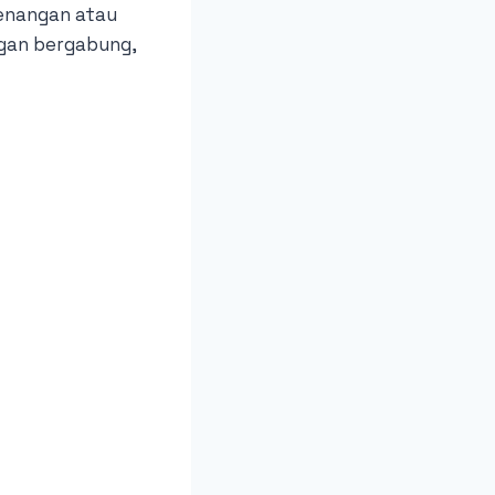
enangan atau
ngan bergabung,