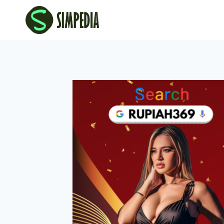
Skip
to
content