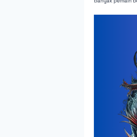
banyak pemain be