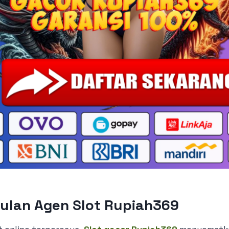
gulan Agen Slot Rupiah369