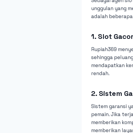
Sebagai agen slo
unggulan yang m
adalah beberapa 
1. Slot Gac
Rupiah369 menyed
sehingga peluang
mendapatkan kem
rendah.
2. Sistem G
Sistem garansi 
pemain. Jika terj
memberikan komp
memberikan laya