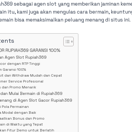
ah369 sebagai agen slot yang memberikan jaminan kem
lain itu, kami juga akan mengulas cara bermain, keuntu
pemain bisa memaksimalkan peluang menang di situs ini.
tents
OR RUPIAH369 GARANSI 100%
lan Agen Slot Rupiah369
acor dengan RTP Tinggi
m Garansi 100%
sit dan Withdraw Mudah dan Cepat
mer Service Profesional
s dan Promo Menarik
 dan Mulai Bermain di Rupiah369
enang di Agen Slot Gacor Rupiah369
i Pola Permainan
la Modal dengan Baik
aatkan Bonus dan Promo
ain di Waktu yang Tepat
kan Fitur Demo untuk Berlatih