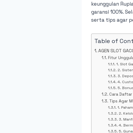
keunggulan Rupi
garansi 100%. Se
serta tips agar 
Table of Con
AGEN SLOT GAC
Fitur Unggu
1. Slot G
2. Siste
3. Depo
4. Custo
5. Bonu
Cara Daftar
Tips Agar M
1. Paham
2. Kelo
3. Manf
4. Berm
5. Guna