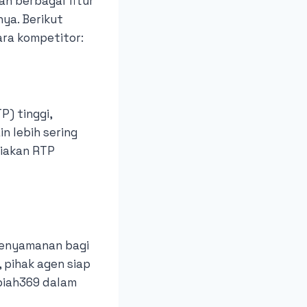
 berbagai fitur
ya. Berikut
ra kompetitor:
P) tinggi,
n lebih sering
iakan RTP
kenyamanan bagi
 pihak agen siap
piah369 dalam