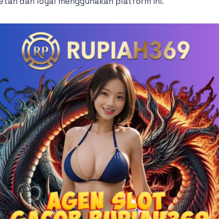
tah dan loyal menggunakan platform ini.