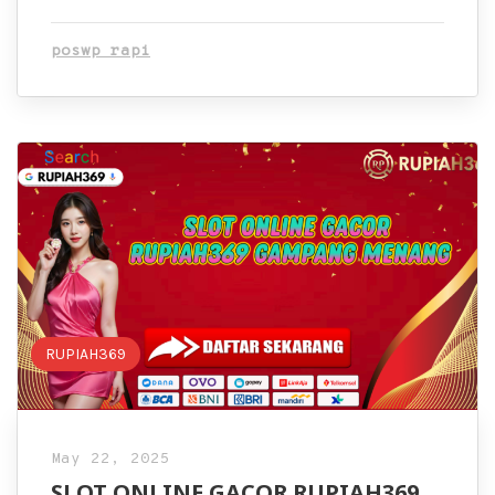
poswp rapi
RUPIAH369
May 22, 2025
SLOT ONLINE GACOR RUPIAH369