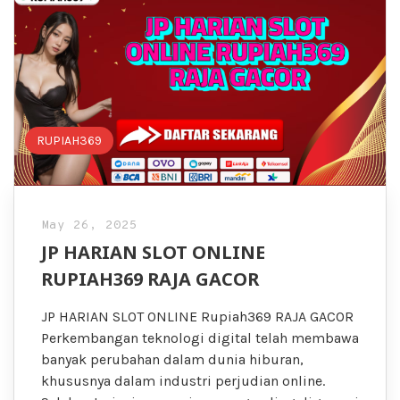
RUPIAH369
May 26, 2025
JP HARIAN SLOT ONLINE
RUPIAH369 RAJA GACOR
JP HARIAN SLOT ONLINE Rupiah369 RAJA GACOR
Perkembangan teknologi digital telah membawa
banyak perubahan dalam dunia hiburan,
khususnya dalam industri perjudian online.