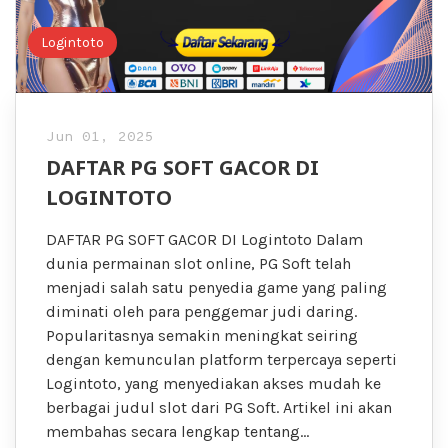
Logintoto
Jun 01, 2025
DAFTAR PG SOFT GACOR DI
LOGINTOTO
DAFTAR PG SOFT GACOR DI Logintoto Dalam
dunia permainan slot online, PG Soft telah
menjadi salah satu penyedia game yang paling
diminati oleh para penggemar judi daring.
Popularitasnya semakin meningkat seiring
dengan kemunculan platform terpercaya seperti
Logintoto, yang menyediakan akses mudah ke
berbagai judul slot dari PG Soft. Artikel ini akan
membahas secara lengkap tentang…