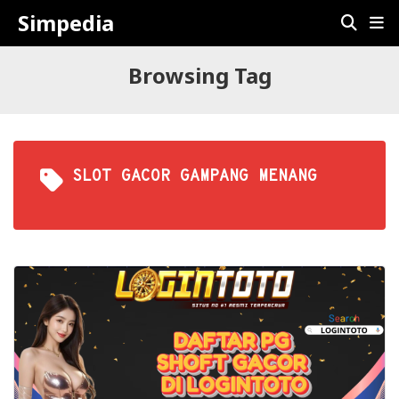
Simpedia
Browsing Tag
SLOT GACOR GAMPANG MENANG