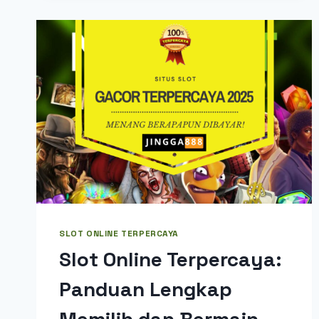
2025?
JINGGA888
JAWABANNYA!
SLOT ONLINE TERPERCAYA
Slot Online Terpercaya:
Panduan Lengkap
Memilih dan Bermain