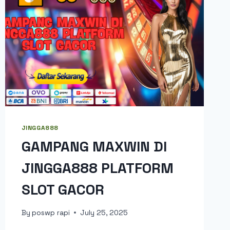
JINGGA888
GAMPANG MAXWIN DI
JINGGA888 PLATFORM
SLOT GACOR
By
poswp rapi
July 25, 2025