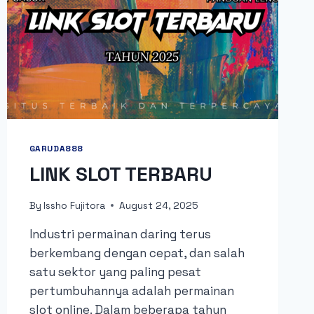
GARUDA888
LINK SLOT TERBARU
By
Issho Fujitora
August 24, 2025
Industri permainan daring terus
berkembang dengan cepat, dan salah
satu sektor yang paling pesat
pertumbuhannya adalah permainan
slot online. Dalam beberapa tahun