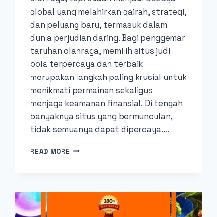
global yang melahirkan gairah, strategi,
dan peluang baru, termasuk dalam
dunia perjudian daring. Bagi penggemar
taruhan olahraga, memilih situs judi
bola terpercaya dan terbaik
merupakan langkah paling krusial untuk
menikmati permainan sekaligus
menjaga keamanan finansial. Di tengah
banyaknya situs yang bermunculan,
tidak semuanya dapat dipercaya….
SITUS
READ MORE
JUDI
BOLA
ONLINE
TERPERCAYA
DAN
TERBAIK