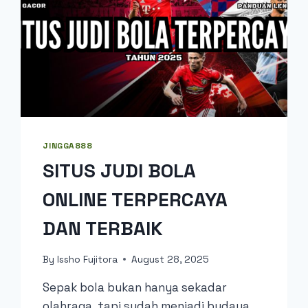
JINGGA888
SITUS JUDI BOLA
ONLINE TERPERCAYA
DAN TERBAIK
By
Issho Fujitora
August 28, 2025
Sepak bola bukan hanya sekadar
olahraga, tapi sudah menjadi budaya