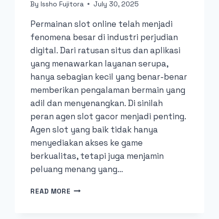
By
Issho Fujitora
July 30, 2025
Permainan slot online telah menjadi
fenomena besar di industri perjudian
digital. Dari ratusan situs dan aplikasi
yang menawarkan layanan serupa,
hanya sebagian kecil yang benar-benar
memberikan pengalaman bermain yang
adil dan menyenangkan. Di sinilah
peran agen slot gacor menjadi penting.
Agen slot yang baik tidak hanya
menyediakan akses ke game
berkualitas, tetapi juga menjamin
peluang menang yang…
AGEN
READ MORE
SLOT
GACOR: