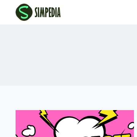
Skip
to
content