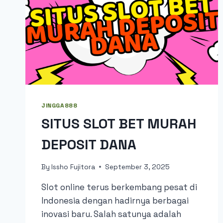
JINGGA888
SITUS SLOT BET MURAH
DEPOSIT DANA
By
Issho Fujitora
September 3, 2025
Slot online terus berkembang pesat di
Indonesia dengan hadirnya berbagai
inovasi baru. Salah satunya adalah