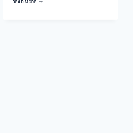
RUPIAH369 SLOT
READ MORE
JACKPOT
TERUS
TANPA
RUNGKAD