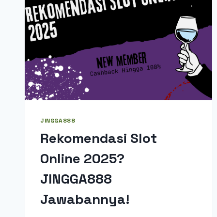
JINGGA888
Rekomendasi Slot
Online 2025?
JINGGA888
Jawabannya!