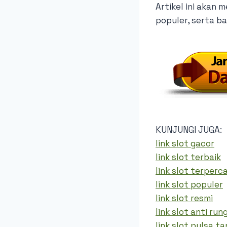
Artikel ini akan
populer, serta ba
KUNJUNGI JUGA:
link slot gacor
link slot terbaik
link slot terperc
link slot populer
link slot resmi
link slot anti ru
link slot pulsa 