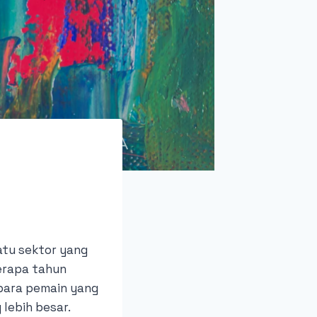
atu sektor yang
erapa tahun
 para pemain yang
lebih besar.