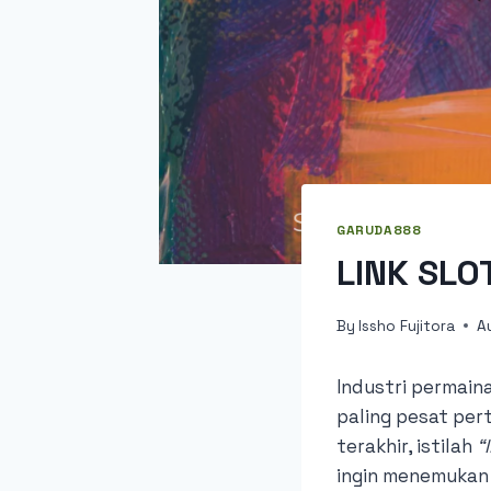
GARUDA888
LINK SLO
By
Issho Fujitora
A
Industri permain
paling pesat per
terakhir, istilah
“
ingin menemukan 