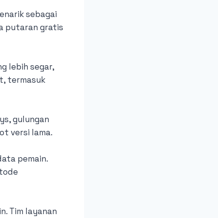
enarik sebagai
a putaran gratis
g lebih segar,
t, termasuk
ays, gulungan
ot versi lama.
data pemain.
etode
n. Tim layanan