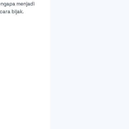
mengapa menjadi
cara bijak.