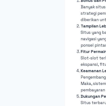
Bonus dan P
Banyak situs
strategi pem
diberikan un
Tampilan Le
Situs yang b
navigasi yan
ponsel pintar
Fitur Permai
Slot-slot ter
ekspansi, fit
Keamanan Le
Pengembang s
Maka, sistem
pembayaran t
Dukungan Pe
Situs terbar