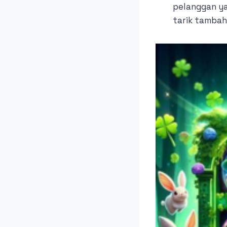
pelanggan ya
tarik tambah