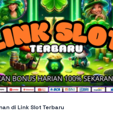
nan di Link Slot Terbaru