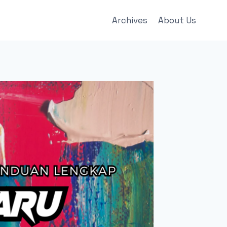
Archives
About Us