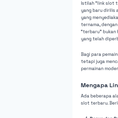
Istilah “link sl
yang baru dirilis 
yang menyediakan
ternama, dengan f
“terbaru” bukan 
yang telah diper
Bagi para pemain
tetapi juga menc
permainan modern
Mengapa Link
Ada beberapa ala
slot terbaru. Be