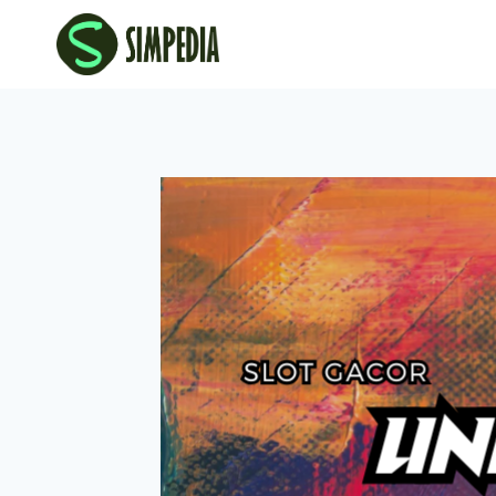
Skip
to
content