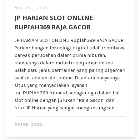
May 26, 2025
JP HARIAN SLOT ONLINE
RUPIAH369 RAJA GACOR
JP HARIAN SLOT ONLINE Rupiah369 RAJA GACOR
Perkembangan teknologi digital telah membawa
banyak perubahan dalam dunia hiburan,
khususnya dalam industri perjudian online.
Salah satu jenis permainan yang paling digemari
saat ini adalah slot online. Di antara banyaknya
situs yang menyediakan layanan
ini, RUPIAH369 muncul sebagai raja dalam hal
slot online dengan julukan “Raja Gacor” dan
fitur JP Harian yang sangat menguntungkan….
poswp rapi