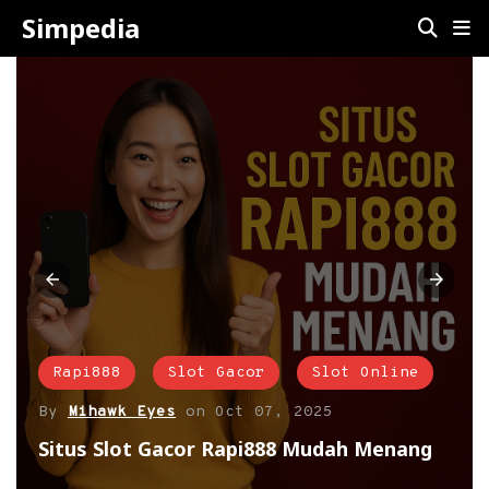
Simpedia
Rapi888
Slot Gacor
Slot Online
By
Mihawk Eyes
on
Oct 07, 2025
Situs Slot Gacor Rapi888 Mudah Menang