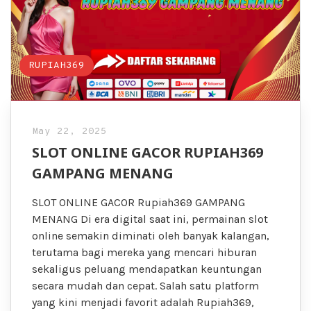
RUPIAH369
May 22, 2025
SLOT ONLINE GACOR RUPIAH369
GAMPANG MENANG
SLOT ONLINE GACOR Rupiah369 GAMPANG
MENANG Di era digital saat ini, permainan slot
online semakin diminati oleh banyak kalangan,
terutama bagi mereka yang mencari hiburan
sekaligus peluang mendapatkan keuntungan
secara mudah dan cepat. Salah satu platform
yang kini menjadi favorit adalah Rupiah369,