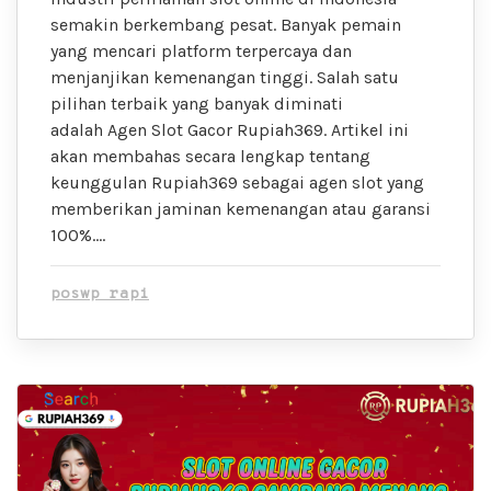
semakin berkembang pesat. Banyak pemain
yang mencari platform terpercaya dan
menjanjikan kemenangan tinggi. Salah satu
pilihan terbaik yang banyak diminati
adalah Agen Slot Gacor Rupiah369. Artikel ini
akan membahas secara lengkap tentang
keunggulan Rupiah369 sebagai agen slot yang
memberikan jaminan kemenangan atau garansi
100%….
poswp rapi