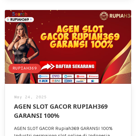
RUPIAH369
May 24, 2025
AGEN SLOT GACOR RUPIAH369
GARANSI 100%
AGEN SLOT GACOR Rupiah369 GARANSI 100%
Industri permainan slot online di Indonesia