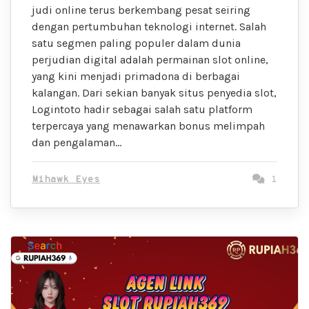
judi online terus berkembang pesat seiring
dengan pertumbuhan teknologi internet. Salah
satu segmen paling populer dalam dunia
perjudian digital adalah permainan slot online,
yang kini menjadi primadona di berbagai
kalangan. Dari sekian banyak situs penyedia slot,
Logintoto hadir sebagai salah satu platform
terpercaya yang menawarkan bonus melimpah
dan pengalaman…
Mihawk Eyes
1