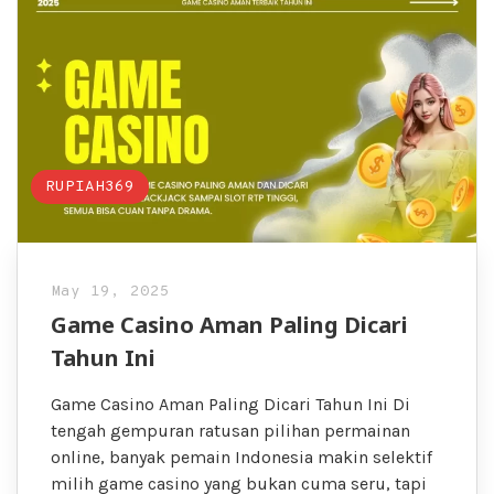
RUPIAH369
May 19, 2025
Game Casino Aman Paling Dicari
Tahun Ini
Game Casino Aman Paling Dicari Tahun Ini Di
tengah gempuran ratusan pilihan permainan
online, banyak pemain Indonesia makin selektif
milih game casino yang bukan cuma seru, tapi