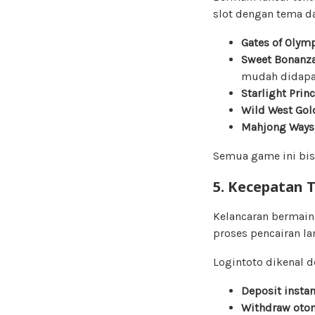
slot dengan tema da
Gates of Olym
Sweet Bonanz
mudah didapa
Starlight Prin
Wild West Gol
Mahjong Ways
Semua game ini bis
5. Kecepatan 
Kelancaran bermain
proses pencairan la
Logintoto dikenal 
Deposit insta
Withdraw oto