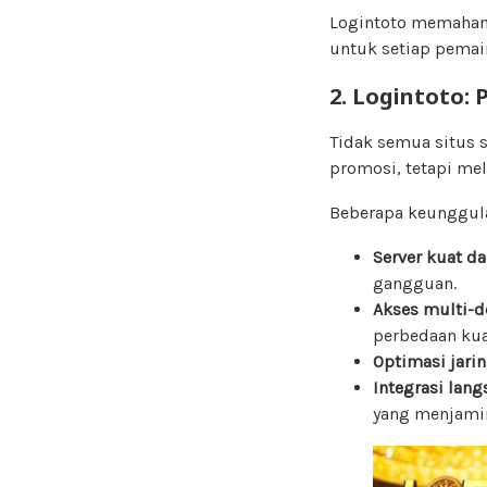
Logintoto memaham
untuk setiap pemai
2. Logintoto:
Tidak semua situs 
promosi, tetapi mel
Beberapa keunggula
Server kuat da
gangguan.
Akses multi-d
perbedaan kua
Optimasi jari
Integrasi lan
yang menjamin