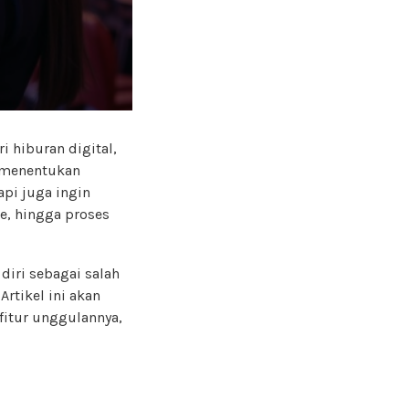
i hiburan digital,
g menentukan
pi juga ingin
e, hingga proses
iri sebagai salah
Artikel ini akan
fitur unggulannya,