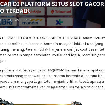
CAR DI PLATFORM SITUS SLOT GACOR
O TERBAIK
on
Aug 09, 2025
ATFORM SITUS SLOT GACOR LOGINTOTO TERBAIK
Dalam industr
n slot online, kelancaran bermain menjadi faktor kunci yan
uang menang. Pemain tidak hanya mencari jackpot besar, teta
an bermain tanpa hambatan, mulai dari login, memilih gam
gan.
 pilihan platform yang ada,
Logintoto
berhasil menempatkan d
or terbaik yang menawarkan kelancaran bermain di semua lini. 
ndalam mengapa Logintoto menjadi pilihan tepat, apa saja 
r kamu bisa memaksimalkan pengalaman bermain slot di sana.