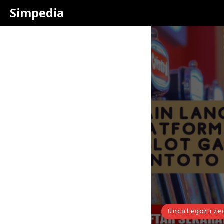
Simpedia
Uncategorize