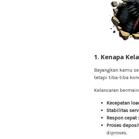
1. Kenapa Kela
Bayangkan kamu sed
tetapi tiba-tiba ko
Kelancaran bermain
Kecepatan lo
Stabilitas serv
Respon cepat
Proses deposi
diproses.