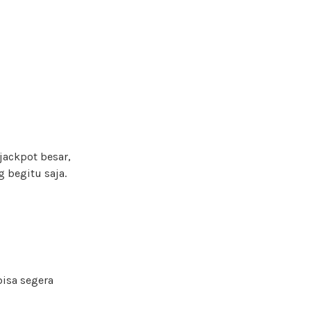
ackpot besar,
 begitu saja.
isa segera