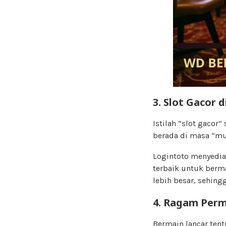
3. Slot Gacor
Istilah “slot gacor
berada di masa “mu
Logintoto menyediak
terbaik untuk berm
lebih besar, sehingg
4. Ragam Perm
Bermain lancar tent