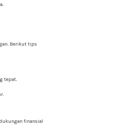
a.
an. Berikut tips
g tepat.
r.
dukungan finansial