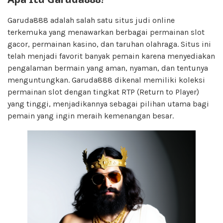
Garuda888 adalah salah satu situs judi online
terkemuka yang menawarkan berbagai permainan slot
gacor, permainan kasino, dan taruhan olahraga. Situs ini
telah menjadi favorit banyak pemain karena menyediakan
pengalaman bermain yang aman, nyaman, dan tentunya
menguntungkan. Garuda888 dikenal memiliki koleksi
permainan slot dengan tingkat RTP (Return to Player)
yang tinggi, menjadikannya sebagai pilihan utama bagi
pemain yang ingin meraih kemenangan besar.