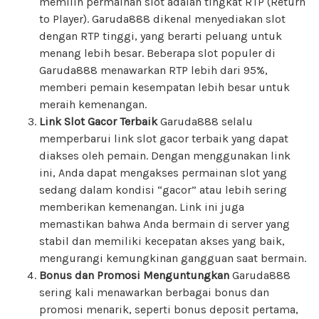
memilih permainan slot adalah tingkat RTP (Return
to Player). Garuda888 dikenal menyediakan slot
dengan RTP tinggi, yang berarti peluang untuk
menang lebih besar. Beberapa slot populer di
Garuda888 menawarkan RTP lebih dari 95%,
memberi pemain kesempatan lebih besar untuk
meraih kemenangan.
Link Slot Gacor Terbaik
Garuda888 selalu
memperbarui link slot gacor terbaik yang dapat
diakses oleh pemain. Dengan menggunakan link
ini, Anda dapat mengakses permainan slot yang
sedang dalam kondisi “gacor” atau lebih sering
memberikan kemenangan. Link ini juga
memastikan bahwa Anda bermain di server yang
stabil dan memiliki kecepatan akses yang baik,
mengurangi kemungkinan gangguan saat bermain.
Bonus dan Promosi Menguntungkan
Garuda888
sering kali menawarkan berbagai bonus dan
promosi menarik, seperti bonus deposit pertama,