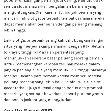
populer di kalangan pemain judi daring. Namun, tidak
semua slot menawarkan pengalaman bermain yang
menguntungkan. Oleh karena itu, banyak pemain yang
mencari link slot gacor terbaik, tempat di mana mereka
dapat memainkan permainan dengan peluang menang
lebih tinggi.
Link slot gacor terbaik sering kali dihubungkan dengan
situs yang menyediakan permainan dengan RTP (Return
to Player) tinggi. RTP adalah persentase yang
menunjukkan seberapa besar peluang seorang pemain
untuk memenangkan kembali taruhan mereka dalam
jangka panjang. Situs yang memiliki RTP tinggi biasanya
menjadi incaran para pemain karena memberi mereka
peluang menang yang lebih baik. Selain itu, situs slot
gacor terbaik juga dikenal dengan bonus dan promosi
menarik yang sering ditawarkan, seperti putaran gratis
dan bonus jackpot yang menggiurkan.
Apa Itu Garuda888?