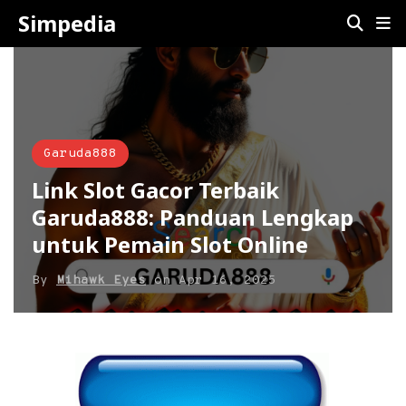
Simpedia
Garuda888
Link Slot Gacor Terbaik
Garuda888: Panduan Lengkap
untuk Pemain Slot Online
By
Mihawk Eyes
on
Apr 16, 2025