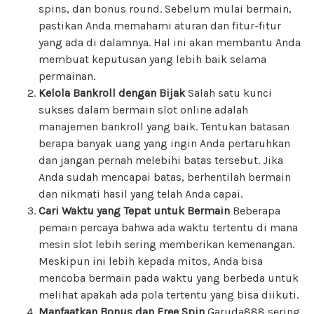
spins, dan bonus round. Sebelum mulai bermain,
pastikan Anda memahami aturan dan fitur-fitur
yang ada di dalamnya. Hal ini akan membantu Anda
membuat keputusan yang lebih baik selama
permainan.
Kelola Bankroll dengan Bijak
Salah satu kunci
sukses dalam bermain slot online adalah
manajemen bankroll yang baik. Tentukan batasan
berapa banyak uang yang ingin Anda pertaruhkan
dan jangan pernah melebihi batas tersebut. Jika
Anda sudah mencapai batas, berhentilah bermain
dan nikmati hasil yang telah Anda capai.
Cari Waktu yang Tepat untuk Bermain
Beberapa
pemain percaya bahwa ada waktu tertentu di mana
mesin slot lebih sering memberikan kemenangan.
Meskipun ini lebih kepada mitos, Anda bisa
mencoba bermain pada waktu yang berbeda untuk
melihat apakah ada pola tertentu yang bisa diikuti.
Manfaatkan Bonus dan Free Spin
Garuda888 sering