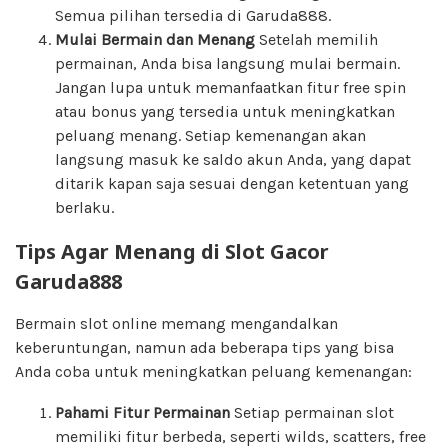
Semua pilihan tersedia di Garuda888.
Mulai Bermain dan Menang
Setelah memilih
permainan, Anda bisa langsung mulai bermain.
Jangan lupa untuk memanfaatkan fitur free spin
atau bonus yang tersedia untuk meningkatkan
peluang menang. Setiap kemenangan akan
langsung masuk ke saldo akun Anda, yang dapat
ditarik kapan saja sesuai dengan ketentuan yang
berlaku.
Tips Agar Menang di Slot Gacor
Garuda888
Bermain slot online memang mengandalkan
keberuntungan, namun ada beberapa tips yang bisa
Anda coba untuk meningkatkan peluang kemenangan:
Pahami Fitur Permainan
Setiap permainan slot
memiliki fitur berbeda, seperti wilds, scatters, free