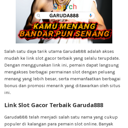
Salah satu daya tarik utama Garuda888 adalah akses
mudah ke link slot gacor terbaik yang selalu terupdate.
Dengan menggunakan link ini, pemain dapat langsung
mengakses berbagai permainan slot dengan peluang
menang yang lebih besar, serta memanfaatkan berbagai
bonus dan promosi menarik yang ditawarkan oleh situs
ini.
Link Slot Gacor Terbaik Garuda888
Garuda888 telah menjadi salah satu nama yang cukup
populer di kalangan para pemain slot online. Banyak