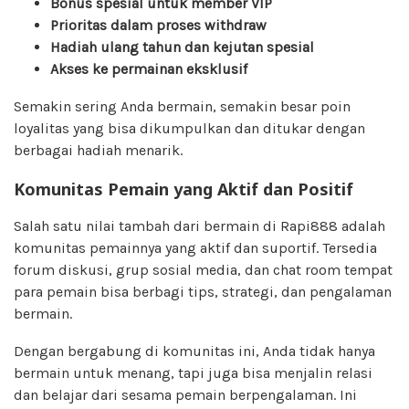
Bonus spesial untuk member VIP
Prioritas dalam proses withdraw
Hadiah ulang tahun dan kejutan spesial
Akses ke permainan eksklusif
Semakin sering Anda bermain, semakin besar poin
loyalitas yang bisa dikumpulkan dan ditukar dengan
berbagai hadiah menarik.
Komunitas Pemain yang Aktif dan Positif
Salah satu nilai tambah dari bermain di Rapi888 adalah
komunitas pemainnya yang aktif dan suportif. Tersedia
forum diskusi, grup sosial media, dan chat room tempat
para pemain bisa berbagi tips, strategi, dan pengalaman
bermain.
Dengan bergabung di komunitas ini, Anda tidak hanya
bermain untuk menang, tapi juga bisa menjalin relasi
dan belajar dari sesama pemain berpengalaman. Ini