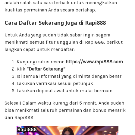
adalah salah satu cara terbaik untuk meningkatkan
kualitas permainan Anda secara bertahap.
Cara Daftar Sekarang Juga di Rapi888
Untuk Anda yang sudah tidak sabar ingin segera
menikmati semua fitur unggulan di Rapi888, berikut
langkah cepat untuk mendaftar:
Kunjungi situs resmi:
https://www.rapi888.com
Klik
“Daftar Sekarang”
Isi semua informasi yang diminta dengan benar
Lakukan verifikasi sesuai petunjuk
Lakukan deposit awal untuk mulai bermain
Selesai! Dalam waktu kurang dari 5 menit, Anda sudah
bisa menikmati seluruh permainan dan bonus menarik
dari Rapi888.