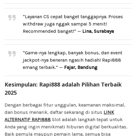
“Layanan CS cepat banget tanggapnya. Proses
withdraw juga nggak sampai 5 menit!
Recommended banget!” —
Lina, Surabaya
“Game-nya lengkap, banyak bonus, dan event
jackpot-nya beneran ngasih hadiah! Rapi888
emang terbaik.” —
Fajar, Bandung
Kesimpulan: Rapi888 adalah Pilihan Terbaik
2025
Dengan berbagai fitur unggulan, keamanan maksimal,
dan bonus menarik, daftar sekarang di situs
LINK
ALTERNATIF RAPI888
Slot adalah langkah tepat untuk
Anda yang ingin menikmati hiburan digital berkualitas.
Baik pemula maupun pemain lama, semua bisa