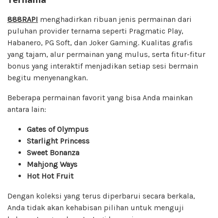
888RAPI
menghadirkan ribuan jenis permainan dari
puluhan provider ternama seperti Pragmatic Play,
Habanero, PG Soft, dan Joker Gaming. Kualitas grafis
yang tajam, alur permainan yang mulus, serta fitur-fitur
bonus yang interaktif menjadikan setiap sesi bermain
begitu menyenangkan.
Beberapa permainan favorit yang bisa Anda mainkan
antara lain:
Gates of Olympus
Starlight Princess
Sweet Bonanza
Mahjong Ways
Hot Hot Fruit
Dengan koleksi yang terus diperbarui secara berkala,
Anda tidak akan kehabisan pilihan untuk menguji