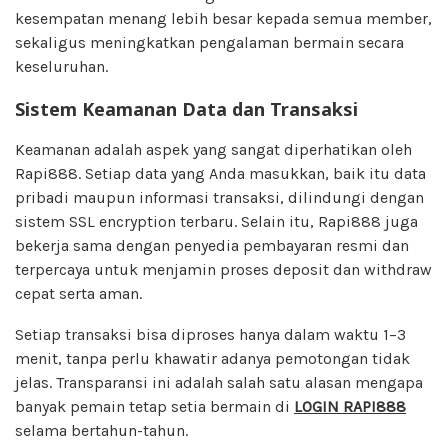
kesempatan menang lebih besar kepada semua member,
sekaligus meningkatkan pengalaman bermain secara
keseluruhan.
Sistem Keamanan Data dan Transaksi
Keamanan adalah aspek yang sangat diperhatikan oleh
Rapi888. Setiap data yang Anda masukkan, baik itu data
pribadi maupun informasi transaksi, dilindungi dengan
sistem SSL encryption terbaru. Selain itu, Rapi888 juga
bekerja sama dengan penyedia pembayaran resmi dan
terpercaya untuk menjamin proses deposit dan withdraw
cepat serta aman.
Setiap transaksi bisa diproses hanya dalam waktu 1–3
menit, tanpa perlu khawatir adanya pemotongan tidak
jelas. Transparansi ini adalah salah satu alasan mengapa
banyak pemain tetap setia bermain di
LOGIN RAPI888
selama bertahun-tahun.