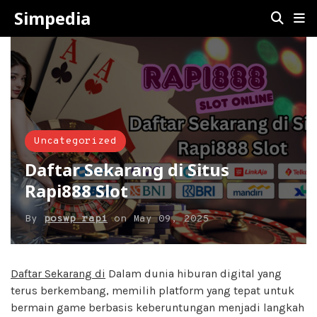
Simpedia
Uncategorized
Daftar Sekarang di Situs
Rapi888 Slot
By
poswp rapi
on
May 09, 2025
Daftar Sekarang di
Dalam dunia hiburan digital yang
terus berkembang, memilih platform yang tepat untuk
bermain game berbasis keberuntungan menjadi langkah