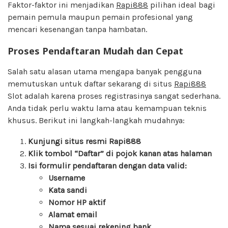
Faktor-faktor ini menjadikan
Rapi888
pilihan ideal bagi
pemain pemula maupun pemain profesional yang
mencari kesenangan tanpa hambatan.
Proses Pendaftaran Mudah dan Cepat
Salah satu alasan utama mengapa banyak pengguna
memutuskan untuk daftar sekarang di situs
Rapi888
Slot adalah karena proses registrasinya sangat sederhana.
Anda tidak perlu waktu lama atau kemampuan teknis
khusus. Berikut ini langkah-langkah mudahnya:
Kunjungi situs resmi Rapi888
Klik tombol “Daftar” di pojok kanan atas halaman
Isi formulir pendaftaran dengan data valid:
Username
Kata sandi
Nomor HP aktif
Alamat email
Nama sesuai rekening bank