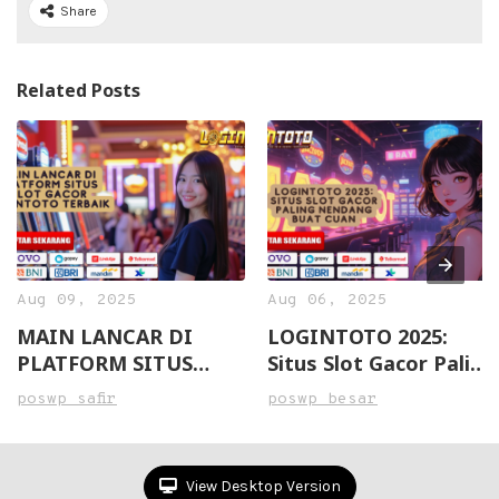
Share
Related Posts
Aug 09, 2025
Aug 06, 2025
MAIN LANCAR DI
LOGINTOTO 2025:
PLATFORM SITUS
Situs Slot Gacor Paling
SLOT GACOR
Nendang Buat Cuan
poswp safir
poswp besar
LOGINTOTO TERBAIK
View Desktop Version