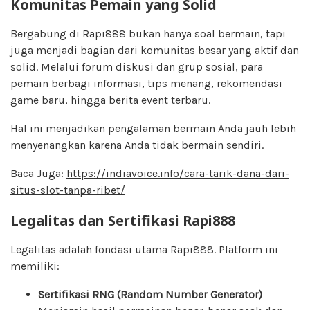
Komunitas Pemain yang Solid
Bergabung di Rapi888 bukan hanya soal bermain, tapi
juga menjadi bagian dari komunitas besar yang aktif dan
solid. Melalui forum diskusi dan grup sosial, para
pemain berbagi informasi, tips menang, rekomendasi
game baru, hingga berita event terbaru.
Hal ini menjadikan pengalaman bermain Anda jauh lebih
menyenangkan karena Anda tidak bermain sendiri.
Baca Juga:
https://indiavoice.info/cara-tarik-dana-dari-
situs-slot-tanpa-ribet/
Legalitas dan Sertifikasi Rapi888
Legalitas adalah fondasi utama Rapi888. Platform ini
memiliki:
Sertifikasi RNG (Random Number Generator)