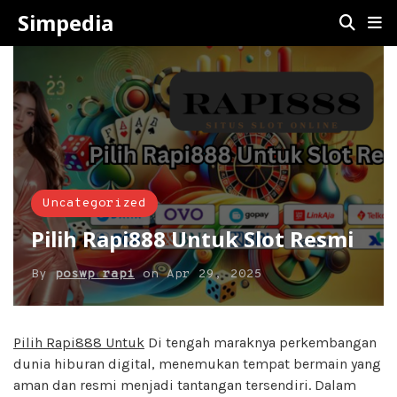
Simpedia
Uncategorized
Pilih Rapi888 Untuk Slot Resmi
By
poswp rapi
on
Apr 29, 2025
Pilih Rapi888 Untuk
Di tengah maraknya perkembangan
dunia hiburan digital, menemukan tempat bermain yang
aman dan resmi menjadi tantangan tersendiri. Dalam