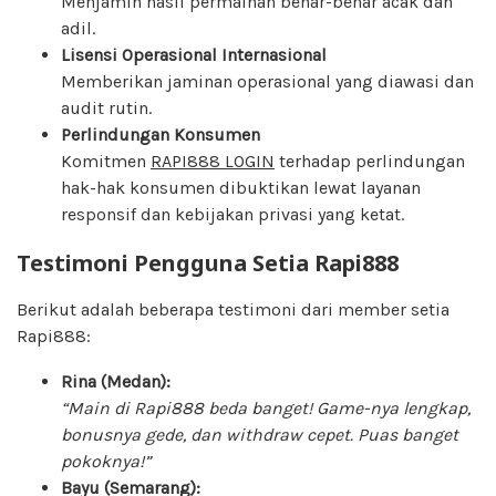
Menjamin hasil permainan benar-benar acak dan
adil.
Lisensi Operasional Internasional
Memberikan jaminan operasional yang diawasi dan
audit rutin.
Perlindungan Konsumen
Komitmen
RAPI888 LOGIN
terhadap perlindungan
hak-hak konsumen dibuktikan lewat layanan
responsif dan kebijakan privasi yang ketat.
Testimoni Pengguna Setia Rapi888
Berikut adalah beberapa testimoni dari member setia
Rapi888:
Rina (Medan):
“Main di Rapi888 beda banget! Game-nya lengkap,
bonusnya gede, dan withdraw cepet. Puas banget
pokoknya!”
Bayu (Semarang):