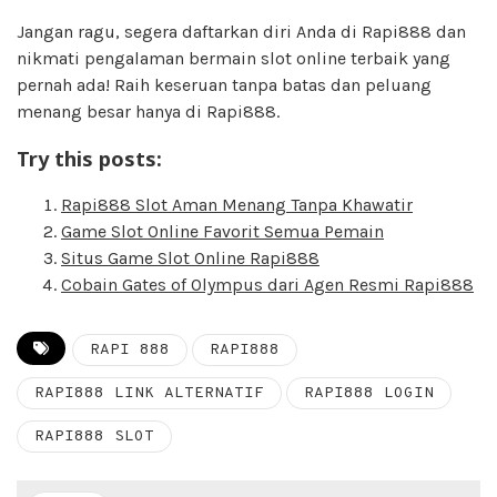
Jangan ragu, segera daftarkan diri Anda di Rapi888 dan
nikmati pengalaman bermain slot online terbaik yang
pernah ada! Raih keseruan tanpa batas dan peluang
menang besar hanya di Rapi888.
Try this posts:
Rapi888 Slot Aman Menang Tanpa Khawatir
Game Slot Online Favorit Semua Pemain
Situs Game Slot Online Rapi888
Cobain Gates of Olympus dari Agen Resmi Rapi888
RAPI 888
RAPI888
RAPI888 LINK ALTERNATIF
RAPI888 LOGIN
RAPI888 SLOT