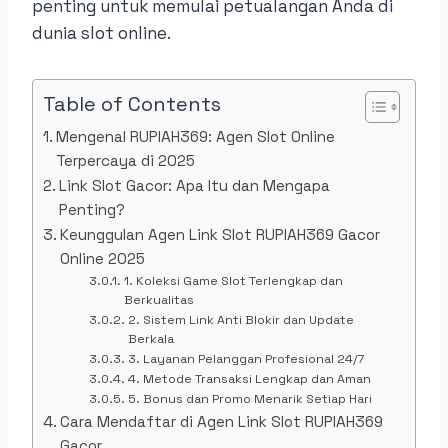
penting untuk memulai petualangan Anda di
dunia slot online.
Table of Contents
Mengenal RUPIAH369: Agen Slot Online
Terpercaya di 2025
Link Slot Gacor: Apa Itu dan Mengapa
Penting?
Keunggulan Agen Link Slot RUPIAH369 Gacor
Online 2025
1. Koleksi Game Slot Terlengkap dan
Berkualitas
2. Sistem Link Anti Blokir dan Update
Berkala
3. Layanan Pelanggan Profesional 24/7
4. Metode Transaksi Lengkap dan Aman
5. Bonus dan Promo Menarik Setiap Hari
Cara Mendaftar di Agen Link Slot RUPIAH369
Gacor