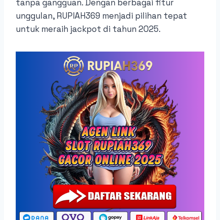
tanpa gangguan. Dengan berbagai fitur
unggulan, RUPIAH369 menjadi pilihan tepat
untuk meraih jackpot di tahun 2025.