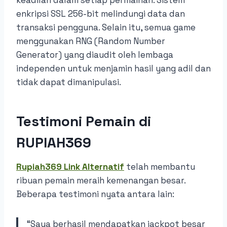
keadilan dalam setiap permainan. Sistem
enkripsi SSL 256-bit melindungi data dan
transaksi pengguna. Selain itu, semua game
menggunakan RNG (Random Number
Generator) yang diaudit oleh lembaga
independen untuk menjamin hasil yang adil dan
tidak dapat dimanipulasi.
Testimoni Pemain di
RUPIAH369
Rupiah369 Link Alternatif
telah membantu
ribuan pemain meraih kemenangan besar.
Beberapa testimoni nyata antara lain:
“Saya berhasil mendapatkan jackpot besar