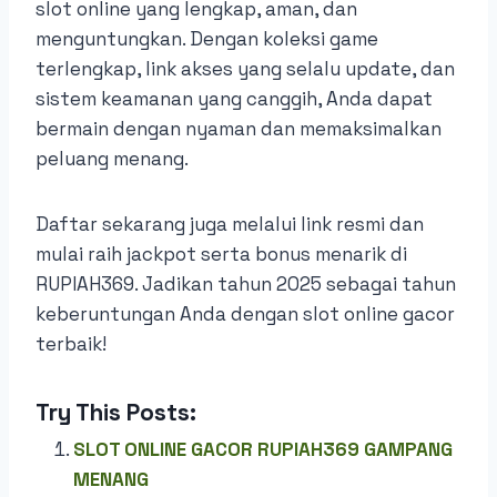
slot online yang lengkap, aman, dan
menguntungkan. Dengan koleksi game
terlengkap, link akses yang selalu update, dan
sistem keamanan yang canggih, Anda dapat
bermain dengan nyaman dan memaksimalkan
peluang menang.
Daftar sekarang juga melalui link resmi dan
mulai raih jackpot serta bonus menarik di
RUPIAH369. Jadikan tahun 2025 sebagai tahun
keberuntungan Anda dengan slot online gacor
terbaik!
Try This Posts:
SLOT ONLINE GACOR RUPIAH369 GAMPANG
MENANG