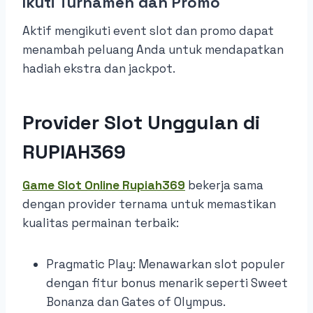
Ikuti Turnamen dan Promo
Aktif mengikuti event slot dan promo dapat
menambah peluang Anda untuk mendapatkan
hadiah ekstra dan jackpot.
Provider Slot Unggulan di
RUPIAH369
Game Slot Online Rupiah369
bekerja sama
dengan provider ternama untuk memastikan
kualitas permainan terbaik:
Pragmatic Play: Menawarkan slot populer
dengan fitur bonus menarik seperti Sweet
Bonanza dan Gates of Olympus.