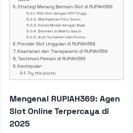
Strategi Menang Bermain Slot di RUPIAH369
Pilih Slot dengan RTP Tinggi
Manfaatkan Fitur Demo
Kelola Modal dengan Bijak
Bermain di Waktu Gacor
Ikuti Turnamen dan Promo
Provider Slot Unggulan di RUPIAH369
Keamanan dan Transparansi di RUPIAH369
Testimoni Pemain di RUPIAH369
Kesimpulan
Try this posts:
Mengenal RUPIAH369: Agen
Slot Online Terpercaya di
2025