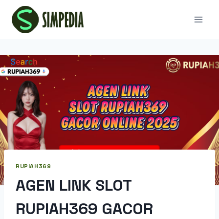
Skip
to
content
RUPIAH369
AGEN LINK SLOT
RUPIAH369 GACOR