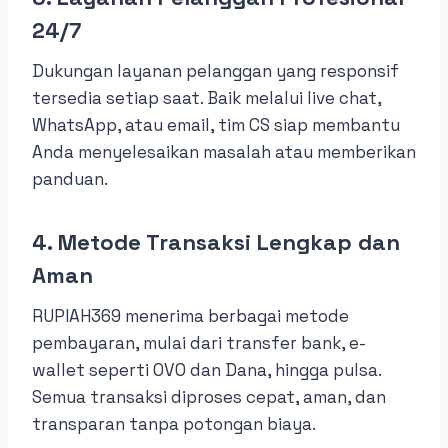
24/7
Dukungan layanan pelanggan yang responsif
tersedia setiap saat. Baik melalui live chat,
WhatsApp, atau email, tim CS siap membantu
Anda menyelesaikan masalah atau memberikan
panduan.
4. Metode Transaksi Lengkap dan
Aman
RUPIAH369 menerima berbagai metode
pembayaran, mulai dari transfer bank, e-
wallet seperti OVO dan Dana, hingga pulsa.
Semua transaksi diproses cepat, aman, dan
transparan tanpa potongan biaya.