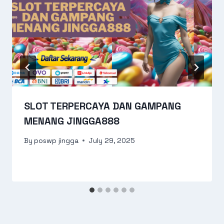
SLOT TERPERCAYA DAN GAMPANG
MENANG JINGGA888
By
poswp jingga
July 29, 2025