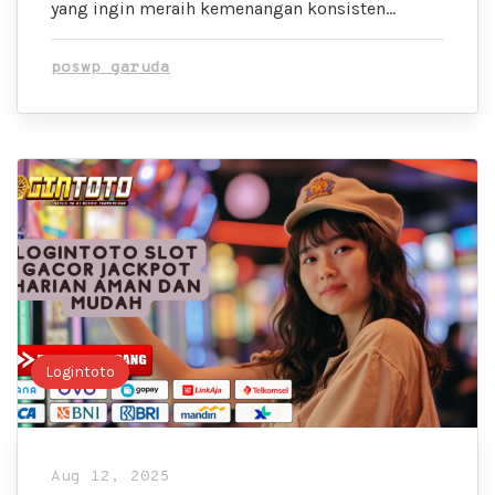
yang ingin meraih kemenangan konsisten…
poswp garuda
Logintoto
Aug 12, 2025