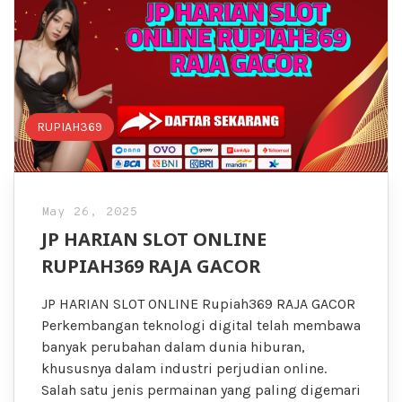
RUPIAH369
May 26, 2025
JP HARIAN SLOT ONLINE
RUPIAH369 RAJA GACOR
JP HARIAN SLOT ONLINE Rupiah369 RAJA GACOR
Perkembangan teknologi digital telah membawa
banyak perubahan dalam dunia hiburan,
khususnya dalam industri perjudian online.
Salah satu jenis permainan yang paling digemari