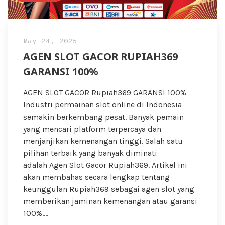
May 24, 2025
AGEN SLOT GACOR RUPIAH369
GARANSI 100%
AGEN SLOT GACOR Rupiah369 GARANSI 100%
Industri permainan slot online di Indonesia
semakin berkembang pesat. Banyak pemain
yang mencari platform terpercaya dan
menjanjikan kemenangan tinggi. Salah satu
pilihan terbaik yang banyak diminati
adalah Agen Slot Gacor Rupiah369. Artikel ini
akan membahas secara lengkap tentang
keunggulan Rupiah369 sebagai agen slot yang
memberikan jaminan kemenangan atau garansi
100%….