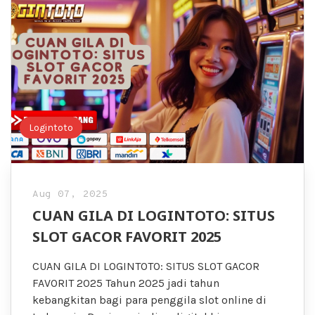
Logintoto
Aug 07, 2025
CUAN GILA DI LOGINTOTO: SITUS
SLOT GACOR FAVORIT 2025
CUAN GILA DI LOGINTOTO: SITUS SLOT GACOR
FAVORIT 2025 Tahun 2025 jadi tahun
kebangkitan bagi para penggila slot online di