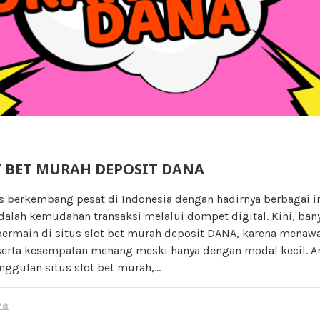
T BET MURAH DEPOSIT DANA
us berkembang pesat di Indonesia dengan hadirnya berbagai i
adalah kemudahan transaksi melalui dompet digital. Kini, ba
bermain di situs slot bet murah deposit DANA, karena menaw
erta kesempatan menang meski hanya dengan modal kecil. Art
gulan situs slot bet murah,…
ra