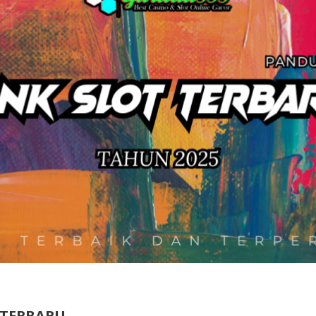
 TERBARU