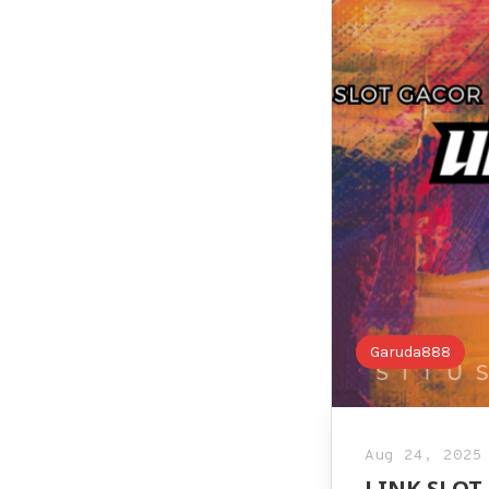
Garuda888
Aug 24, 2025
LINK SLOT