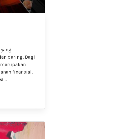
 yang
ian daring. Bagi
k merupakan
nan finansial.
a….