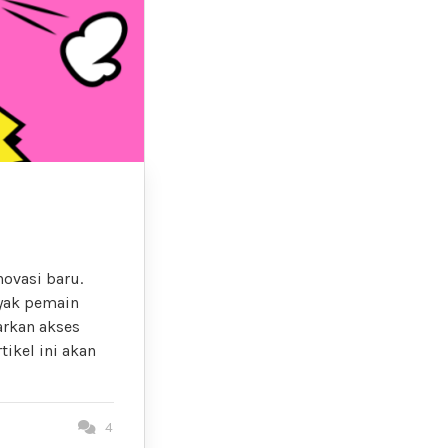
novasi baru.
nyak pemain
arkan akses
ikel ini akan
4