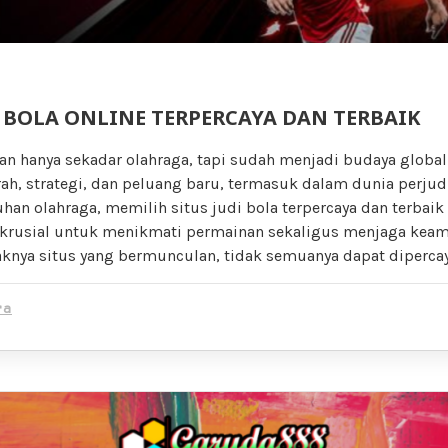
I BOLA ONLINE TERPERCAYA DAN TERBAIK
an hanya sekadar olahraga, tapi sudah menjadi budaya global
ah, strategi, dan peluang baru, termasuk dalam dunia perjud
han olahraga, memilih situs judi bola terpercaya dan terbai
 krusial untuk menikmati permainan sekaligus menjaga keama
aknya situs yang bermunculan, tidak semuanya dapat dipercay
ra