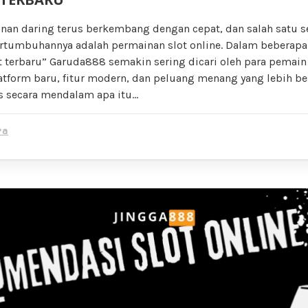
inan daring terus berkembang dengan cepat, dan salah satu s
ertumbuhannya adalah permainan slot online. Dalam beberapa 
lot terbaru” Garuda888 semakin sering dicari oleh para pemain
orm baru, fitur modern, dan peluang menang yang lebih besa
 secara mendalam apa itu…
ra