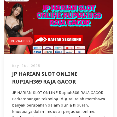
RUPIAH369
May 26, 2025
JP HARIAN SLOT ONLINE
RUPIAH369 RAJA GACOR
JP HARIAN SLOT ONLINE Rupiah369 RAJA GACOR
Perkembangan teknologi digital telah membawa
banyak perubahan dalam dunia hiburan,
khususnya dalam industri perjudian online.