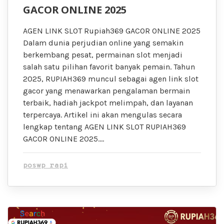
GACOR ONLINE 2025
AGEN LINK SLOT Rupiah369 GACOR ONLINE 2025
Dalam dunia perjudian online yang semakin
berkembang pesat, permainan slot menjadi
salah satu pilihan favorit banyak pemain. Tahun
2025, RUPIAH369 muncul sebagai agen link slot
gacor yang menawarkan pengalaman bermain
terbaik, hadiah jackpot melimpah, dan layanan
terpercaya. Artikel ini akan mengulas secara
lengkap tentang AGEN LINK SLOT RUPIAH369
GACOR ONLINE 2025….
poswp rapi