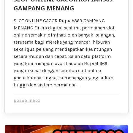
GAMPANG MENANG
SLOT ONLINE GACOR Rupiah369 GAMPANG
MENANG Di era digital saat ini, permainan slot
online semakin diminati oleh banyak kalangan,
terutama bagi mereka yang mencari hiburan
sekaligus peluang mendapatkan keuntungan
secara mudah dan cepat. Salah satu platform
yang kini menjadi favorit adalah Rupiah369,
yang dikenal dengan sebutan slot online
gacor karena tingkat kemenangan yang cukup
tinggi dan sistem permainan…
poswp rapi