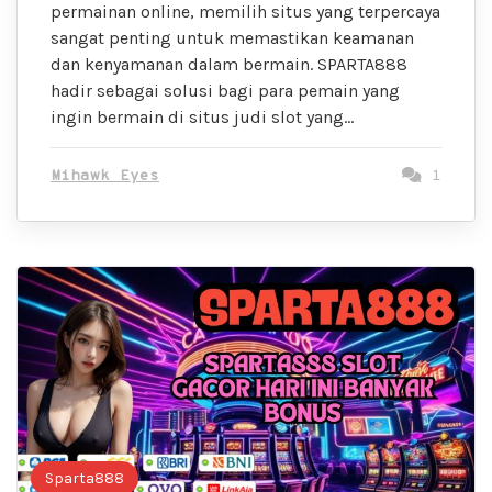
permainan online, memilih situs yang terpercaya
sangat penting untuk memastikan keamanan
dan kenyamanan dalam bermain. SPARTA888
hadir sebagai solusi bagi para pemain yang
ingin bermain di situs judi slot yang…
Mihawk Eyes
1
Sparta888