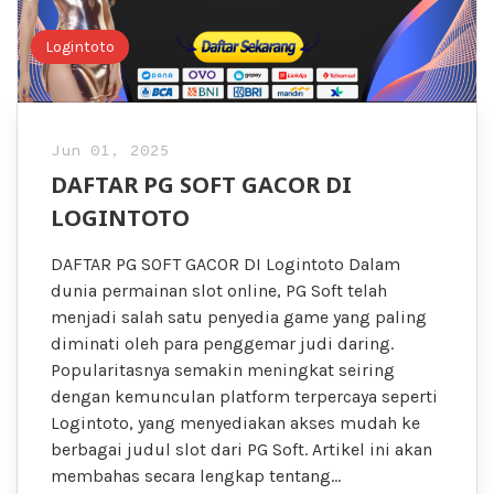
Logintoto
Jun 01, 2025
DAFTAR PG SOFT GACOR DI
LOGINTOTO
DAFTAR PG SOFT GACOR DI Logintoto Dalam
dunia permainan slot online, PG Soft telah
menjadi salah satu penyedia game yang paling
diminati oleh para penggemar judi daring.
Popularitasnya semakin meningkat seiring
dengan kemunculan platform terpercaya seperti
Logintoto, yang menyediakan akses mudah ke
berbagai judul slot dari PG Soft. Artikel ini akan
membahas secara lengkap tentang…