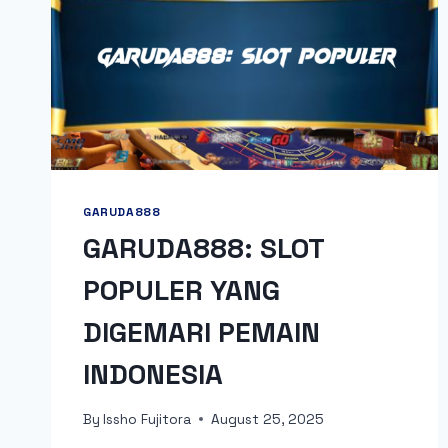
GARUDA888
GARUDA888: SLOT
POPULER YANG
DIGEMARI PEMAIN
INDONESIA
By
Issho Fujitora
August 25, 2025